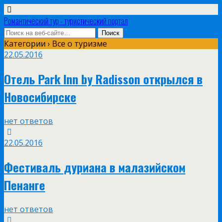
Романтический тур - туристический портал
Категории ›
Все о туризме
22.05.2016
Отель Park Inn by Radisson открылся в
Новосибирске
нет ответов
22.05.2016
Фестиваль дуриана в малазийском
Пенанге
нет ответов