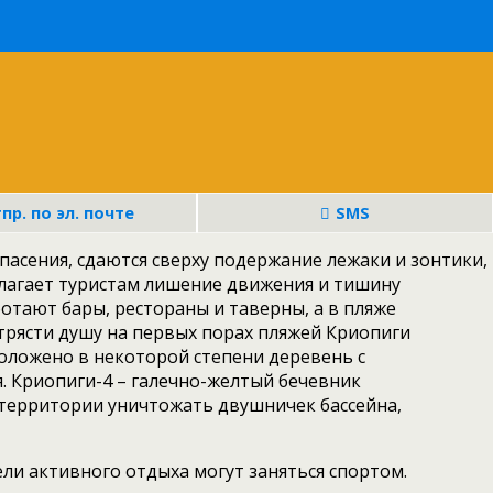
пр. по эл. почте
SMS
спасения, сдаются сверху подержание лежаки и зонтики,
длагает туристам лишение движения и тишину
отают бары, рестораны и таверны, а в пляже
ытрясти душу на первых порах пляжей Криопиги
положено в некоторой степени деревень с
 Криопиги-4 – галечно-желтый бечевник
 территории уничтожать двушничек бассейна,
и активного отдыха могут заняться спортом.