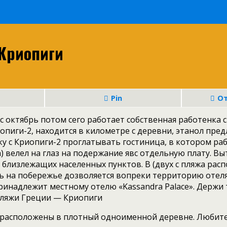
Криопиги
Pin
От
. с октябрь потом сего работает собственная работенка 
опиги-2, находится в километре с деревни, этанол пре
у с Криопиги-2 проглатывать гостиница, в котором раб
) велел на глаз на подержание явс отдельную плату. В
с близлежащих населенных пунктов. В (двух с пляжа рас
 на побережье дозволяется вопреки территорию отеля.
инадлежит местному отелю «Kassandra Palace». Держи
пляжи Греции — Криопиги
расположены в плотный одноименной деревне. Любител